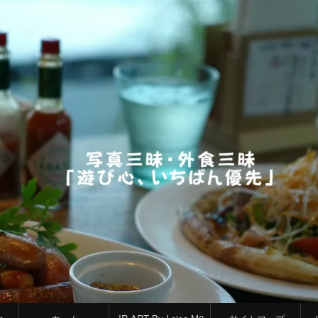
コ
Skip
Skip
Skip
ン
to
to
to
テ
TEXT-
CATEGORIES-
CATEGORIES-
ン
9
2
2
ツ
へ
ス
キ
ッ
プ