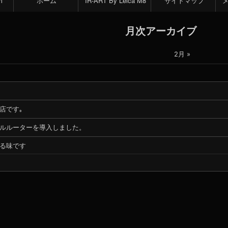
m
ホーム
IR-ART By Leica M8
サイトマップ
月次アーカイブ
2月 »
店です｡
ルルーターを導入しました。
る味です