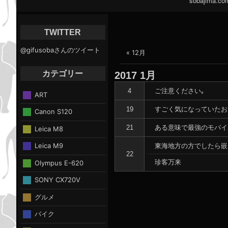
sobajima.co
イ
ン
ナ
TWITTER
ビ
@gifusobaさんのツイート
« 12月
ゲ
ー
カテゴリー
2017
1月
シ
ョ
ご注意ください｡
4
ART
ン
すごく気になっていたお
19
Canon S120
ある意味で最強のモバイ
21
Leica M8
Leica M9
東海地方の方でしたら嵌
22
珍客万来
Olympus E-620
SONY CX720V
グルメ
バイク