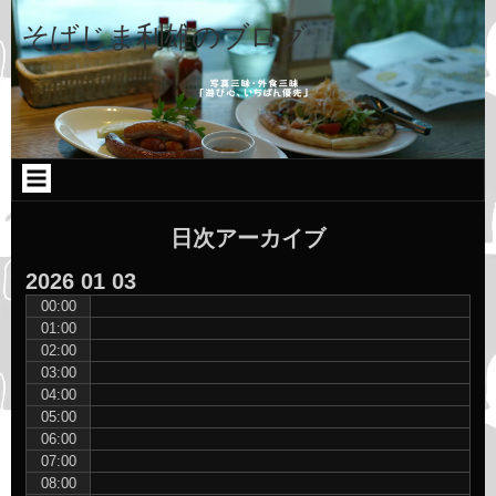
コ
Skip
Skip
Skip
ン
to
to
to
そばじま利雄のブログ
テ
TEXT-
CATEGORIES-
CATEGORIES-
ン
9
2
2
ツ
へ
ス
キ
ッ
プ
日次アーカイブ
2026
01
03
00:00
01:00
02:00
03:00
04:00
05:00
06:00
07:00
08:00