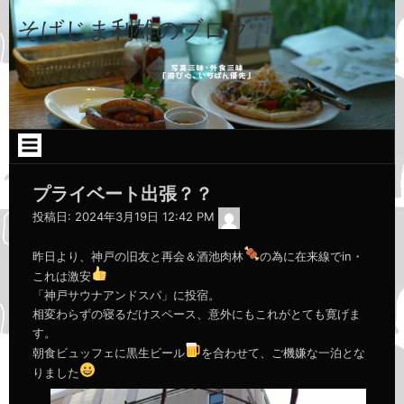
コ
ン
そばじま利雄のブログ
テ
ン
ツ
へ
ス
キ
ッ
プ
プライベート出張？？
admin
投稿日:
2024年3月19日 12:42 PM
昨日より、神戸の旧友と再会＆酒池肉林
の為に在来線でin・
これは激安
「神戸サウナアンドスパ」に投宿。
相変わらずの寝るだけスペース、意外にもこれがとても寛げま
す。
朝食ビュッフェに黒生ビール
を合わせて、ご機嫌な一泊とな
りました