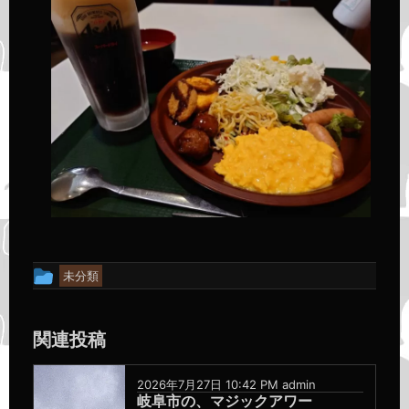
投
未分類
稿
グ
関連投稿
ル
ー
2026年7月27日 10:42 PM
admin
プ
岐阜市の、マジックアワー