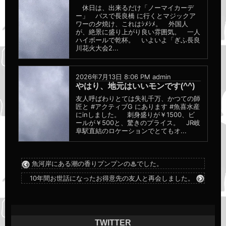
休日は、出来るだけ「ノーマイカーデ
ー」 バスで長良橋 に行くとマジックア
ワーの夕焼け、これはｼﾒｼﾒ。 外国人
が、絶景に盛り上がり良い雰囲気。 一人
ハイボールで乾杯。 いよいよ「ぎふ長良
川花火大会2...
2026年7月13日 8:06 PM
admin
やはり、地元はいいモンです(^^)
友人呼ばわりとては失礼千万、かつての師
匠と #アクティブG にあります #魚喜水産
にinしました。 刺身盛りが￥1500、ビ
ールが￥500と、驚きのプライス。 JR岐
阜駅直結のロケーションでとてもオ...
魚河岸にある潮の香りプンプンの♨でした。
10年間お世話になったお得意先の友人と再会しました。
TWITTER