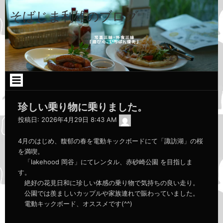
コ
ン
そばじま利雄のブログ
テ
ン
ツ
へ
ス
キ
ッ
プ
珍しい乗り物に乗りました。
admin
投稿日:
2026年4月29日 8:43 AM
4月のはじめ、馥郁の春を電動キックボードにて「諏訪湖」の桜
を満喫。
「lakehood 岡谷」にてレンタル、赤砂崎公園 を目指しま
す。
絶好の花見日和に珍しい体感の乗り物で気持ちの良い走り。
公園では羨ましいカップルや家族連れで賑わっていました。
電動キックボード、オススメです(^^)