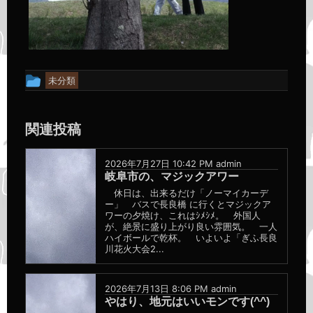
投
未分類
稿
グ
関連投稿
ル
ー
2026年7月27日 10:42 PM
admin
プ
岐阜市の、マジックアワー
休日は、出来るだけ「ノーマイカーデ
ー」 バスで長良橋 に行くとマジックア
ワーの夕焼け、これはｼﾒｼﾒ。 外国人
が、絶景に盛り上がり良い雰囲気。 一人
ハイボールで乾杯。 いよいよ「ぎふ長良
川花火大会2...
2026年7月13日 8:06 PM
admin
やはり、地元はいいモンです(^^)