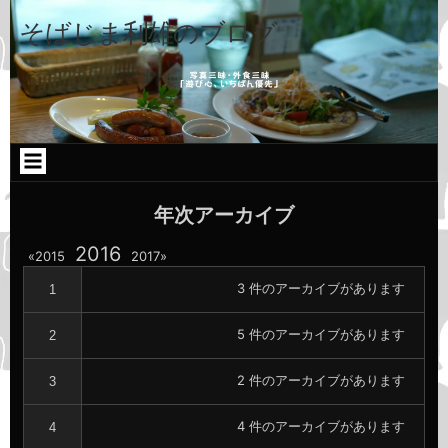
コ
Skip
Skip
Skip
ン
to
to
to
そばじま利雄のブログ
テ
TEXT-
CATEGORIES-
CATEGORIES-
ン
9
2
2
ツ
へ
ス
キ
ッ
プ
年次アーカイブ
年
2016
年
年
2015
2017
別
別
別
ア
ア
3 件のアーカイブがあります
1
ア
ー
ー
カ
カ
ー
5 件のアーカイブがあります
イ
イ
2
カ
ブ
ブ
へ
へ
イ
2 件のアーカイブがあります
3
の
の
ブ
リ
リ
ン
ン
へ
4 件のアーカイブがあります
4
ク
ク
の