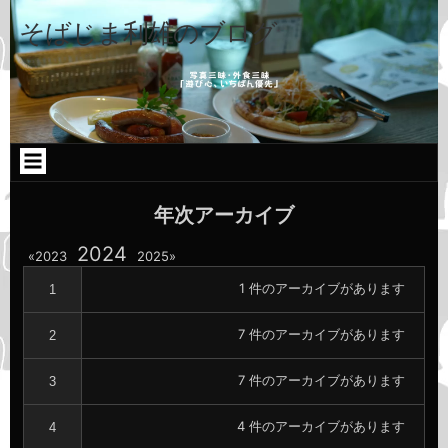
コ
Skip
Skip
Skip
ン
to
to
to
そばじま利雄のブログ
テ
TEXT-
CATEGORIES-
CATEGORIES-
ン
9
2
2
ツ
へ
ス
キ
ッ
プ
年次アーカイブ
年
2024
年
年
2023
2025
別
別
別
ア
ア
1 件のアーカイブがあります
1
ア
ー
ー
カ
カ
ー
7 件のアーカイブがあります
イ
イ
2
カ
ブ
ブ
へ
へ
イ
7 件のアーカイブがあります
3
の
の
ブ
リ
リ
ン
ン
へ
4 件のアーカイブがあります
4
ク
ク
の