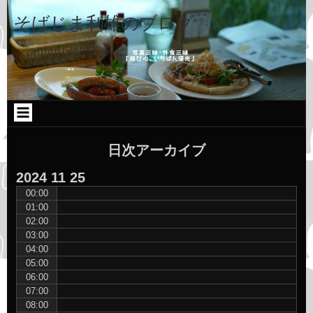
コ
Skip
Skip
Skip
ン
to
to
to
そばじま利雄のブログ
テ
TEXT-
CATEGORIES-
CATEGORIES-
ン
9
2
2
ツ
へ
ス
キ
ッ
プ
日次アーカイブ
2024
11
25
00:00
01:00
02:00
03:00
04:00
05:00
06:00
07:00
08:00