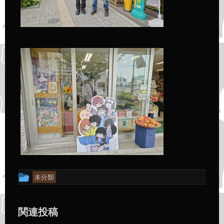
投
未分類
稿
グ
関連投稿
ル