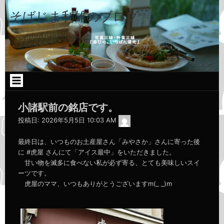
コ
ン
そばじま利雄のブログ
テ
ン
ツ
へ
ス
キ
ッ
プ
小諸駅前の銘店です。
admin
投稿日:
2026年5月5日 10:03 AM
最終日は、いつものお土産屋さん「みやさか」さんに寄った後
に #虎屋 さんにて「アイス最中」をいただきました。
甘い物を滅多に食べない私が必ず寄る、とても美味しいスイ
ーツです。
虎屋のママ、いつもありがとうございますm(_ _)m