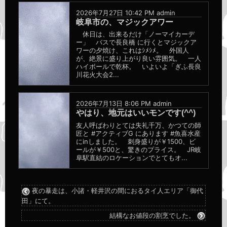
ー
2026年7月27日 10:42 PM
admin
プ
岐阜市の、マジックアワー
休日は、出来るだけ「ノーマイカーデ
ー」 バスで長良橋 に行くとマジックア
ワーの夕焼け、これはｼﾒｼﾒ。 外国人
が、絶景に盛り上がり良い雰囲気。 一人
ハイボールで乾杯。 いよいよ「ぎふ長良
川花火大会2...
2026年7月13日 8:06 PM
admin
やはり、地元はいいモンです(^^)
友人呼ばわりとては失礼千万、かつての師
匠と #アクティブG にあります #魚喜水産
にinしました。 刺身盛りが￥1500、ビ
ールが￥500と、驚きのプライス。 JR岐
阜駅直結のロケーションでとてもオ...
夜の暴走は、小諸・軽井沢の間におるタイ人エリア「御代
田」にて。
結構なお値段の割烹でした。