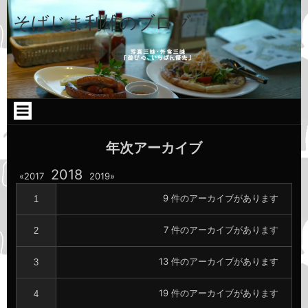
コ
Skip
Skip
Skip
ン
to
to
to
そばじま利雄のブログ
テ
TEXT-
CATEGORIES-
CATEGORIES-
ン
9
2
2
ツ
へ
ス
キ
ッ
プ
年次アーカイブ
年
2018
年
年
2017
2019
別
別
別
ア
ア
9 件のアーカイブがあります
1
ア
ー
ー
カ
カ
ー
7 件のアーカイブがあります
イ
イ
2
カ
ブ
ブ
へ
へ
イ
13 件のアーカイブがあります
3
の
の
ブ
リ
リ
ン
ン
へ
19 件のアーカイブがあります
4
ク
ク
の