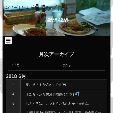
コ
Skip
Skip
Skip
ン
to
to
to
そばじま利雄のブログ
テ
TEXT-
CATEGORIES-
CATEGORIES-
ン
9
2
2
ツ
へ
ス
キ
ッ
プ
月次アーカイブ
« 5月
7月 »
2018
6月
3
夏こそ「すき焼き」です
4
全部食べたら40超男悶絶必至です
おふくろは、いつまでいるかわかりません。
5
「飛騨高山の喫茶店にハズレ無し宣言」発令間近か