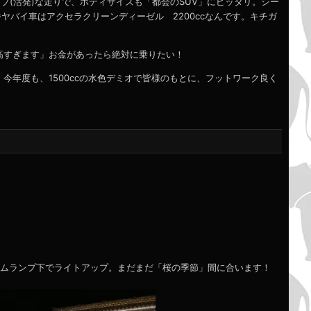
シブ(活発)な走りで、ボディサイズも「都会のSUV」にピッタリ。シー
ヤバイ車はアクセラクリーンディーゼル 2200ccなんです。キチガ
高すぎます」お金があったら絶対に乗りたい！
年度も、1500ccの水色デミオで皆様のもとに、フットワーク良く
ウムランプ下でライトアップ。まだまだ「桜の季節」間に合います！