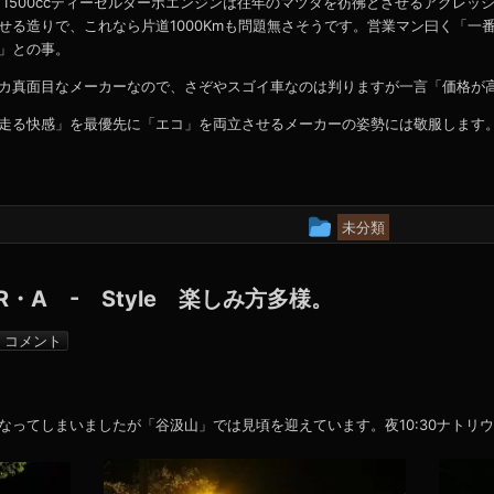
。1500ccディーゼルターボエンジンは往年のマツダを彷彿とさせるアグレッ
る造りで、これなら片道1000Kmも問題無さそうです。営業マン曰く「一番
」との事。
カ真面目なメーカーなので、さぞやスゴイ車なのは判りますが一言「価格が
走る快感」を最優先に「エコ」を両立させるメーカーの姿勢には敬服します。今
投
未分類
稿
グ
・A - Style 楽しみ方多様。
ル
admin
コメント
ー
プ
なってしまいましたが「谷汲山」では見頃を迎えています。夜10:30ナトリ