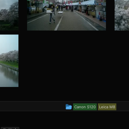
投
Canon S120
Leica M8
稿
グ
admin