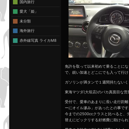
国内旅行
愛犬「姫」
未分類
海外旅行
赤外線写真 ライカM8
免許を取って以来初めて乗ることにな
で、鋭い加速とどこにでも入って行け
ガソリンが満タンで１週間持たないく
東海マツダ(大垣店)のバカ真面目な
受付で、愛車のあまりに長い走行距離
ーにオイル滲み」があったとの事です
今までの2500ccクラスと比べると
替えにビックリする好燃費に助けられ