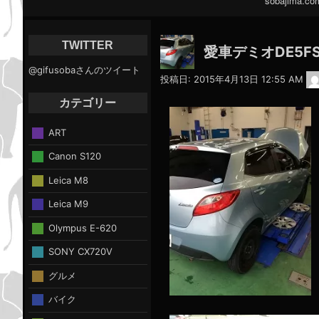
sobajima.co
イ
ン
ナ
TWITTER
愛車デミオDE5
ビ
@gifusobaさんのツイート
ゲ
投稿日:
2015年4月13日 12:55 AM
ー
カテゴリー
シ
ョ
ART
ン
Canon S120
Leica M8
Leica M9
Olympus E-620
SONY CX720V
グルメ
バイク