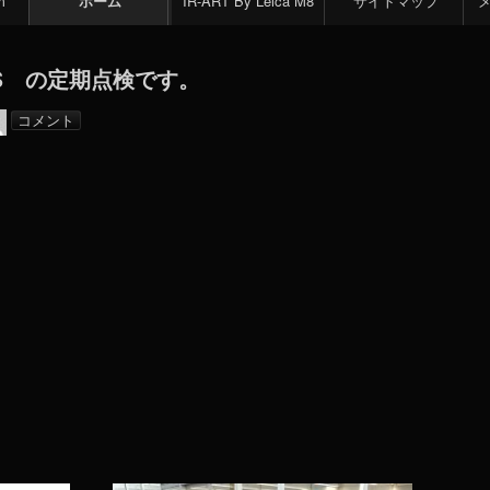
m
ホーム
IR-ART By Leica M8
サイトマップ
FS の定期点検です。
admin
コメント