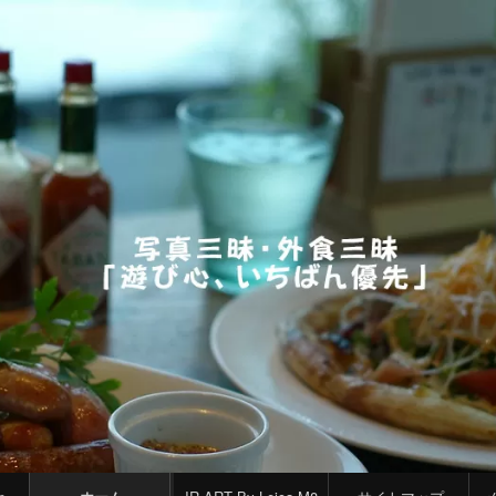
コ
Skip
Skip
Skip
ン
to
to
to
テ
TEXT-
CATEGORIES-
CATEGORIES-
ン
9
2
2
ツ
へ
ス
キ
ッ
プ