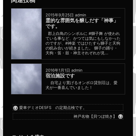
関連投稿
ル
ー
2015年9月25日
admin
プ
霊的な雰囲気を醸しだす「神事」
です。
郡上白鳥のシンボルに #獅子舞 が使われ
ている事など、かつては気にもしなかった
のですが、#神楽 ではひたすら獅子と天狗
の睨み合いが続きました。 獅子の踊り・
天狗・笛・鼓・神主それぞれが見...
2016年1月1日
admin
宿泊施設です
自宅より寛げるオンボロ貸別荘は、愛
犬が一番喜んでいました！
愛車デミオDE5FS の定期点検です。
神戸名物【貝つぼ焼き】