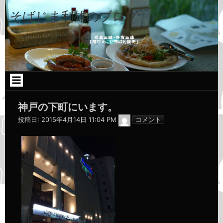
コ
ン
そばじま利雄のブログ
テ
ン
ツ
へ
ス
キ
ッ
プ
神戸の下町にいます。
admin
投稿日:
2015年4月14日 11:04 PM
コメント